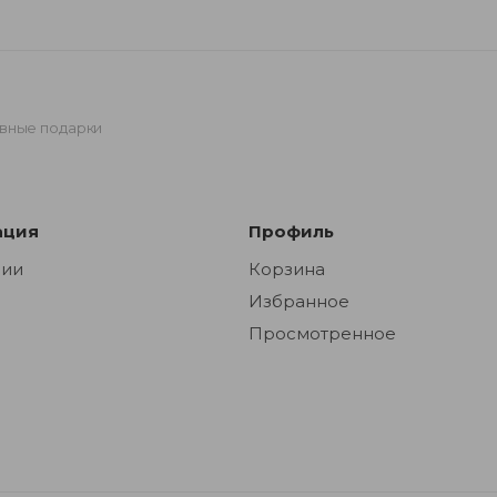
вные подарки
ация
Профиль
нии
Корзина
Избранное
Просмотренное