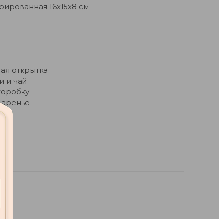
рированная 16х15х8 см
ая открытка
и и чай
коробку
варенье