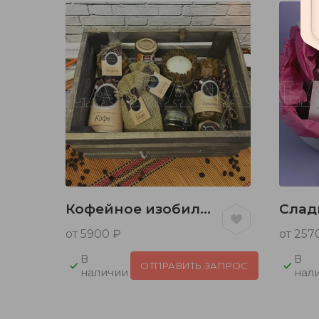
Кофейное изобилие
Слад
от 5900 ₽
от 257
В
В
ЗАПРОС
ОТПРАВИТЬ ЗАПРОС
наличии
нал