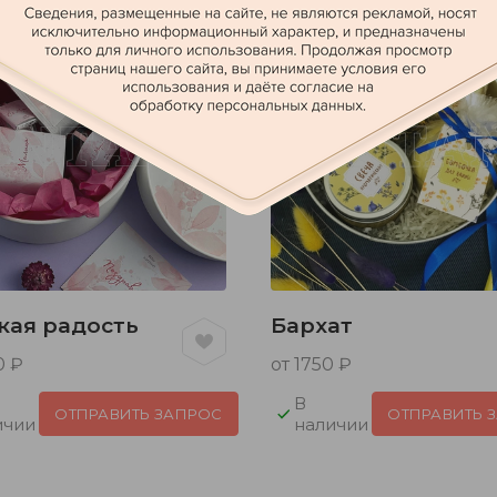
кая радость
Бархат
0 ₽
от 1750 ₽
В
ОТПРАВИТЬ ЗАПРОС
ОТПРАВИТЬ 
ичии
наличии