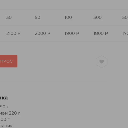
30
50
100
300
50
2100 ₽
2000 ₽
1900 ₽
1800 ₽
17
АПРОС
рка
50 г
иви 220 г
100 г
ряник