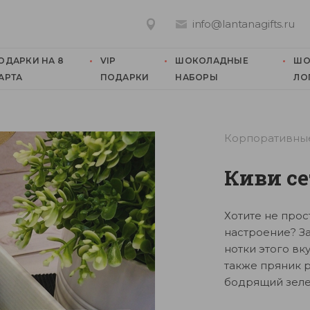
info@lantanagifts.ru
ОДАРКИ НА 8
VIP
ШОКОЛАДНЫЕ
ШО
АРТА
ПОДАРКИ
НАБОРЫ
ЛО
Корпоративны
Киви се
Хотите не прос
настроение? За
нотки этого вк
также пряник 
бодрящий зеле