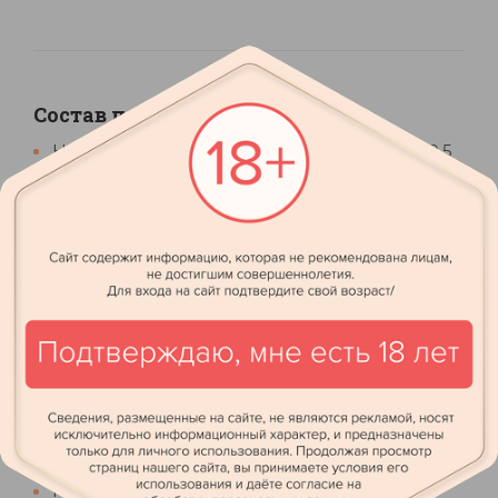
Состав подарка
Настойка горькая СИББИТТЕР Кедровая, 0,5
л
Кедровые орехи 100 г
Клюква вяленая 100 г
Мясо вяленое 100 г
Крем-мед с кедровыми орехами 250 г
Кедровая шишка
Деревянный ящик 25,5х25х11,5 см
Свиток
Декор
Брендинг
Корпоративный свиток
Манжета на мясо